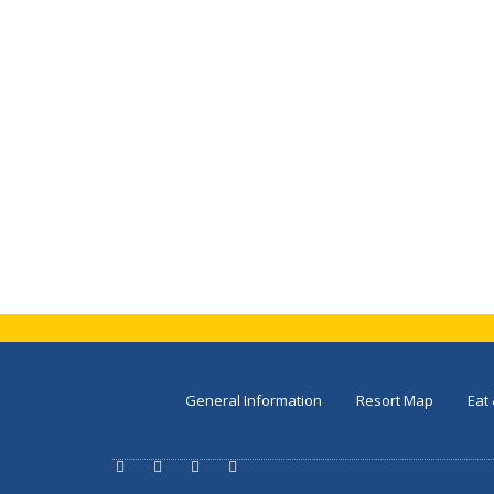
General Information
Resort Map
Eat