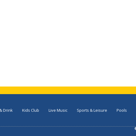
 & Drink
Kids Club
Live Music
Sports & Leisure
Pools